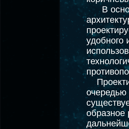
В основу
архитект
проектиру
удобного 
использов
технологи
противопо
Проектир
очередью 
существуе
образное 
дальнейше