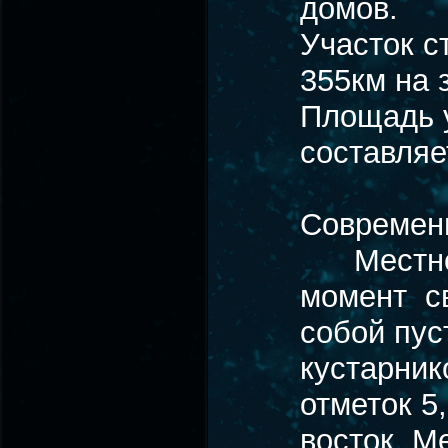
домов.
Участок с
355км на 
Площадь у
составляе
Современн
Местност
момент св
собой пус
кустарник
отметок 5
восток. М