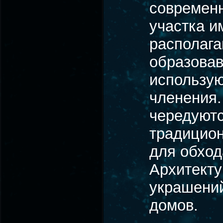
современ
участка и
располага
образовав
использую
членения.
чередуютс
традицион
для обход
Архитекту
украшени
домов.