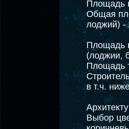
Площадь к
Общая пло
лоджий) -
Площадь 
(лоджии, 
Площадь т
Строитель
в т.ч. ни
Архитект
Выбор цве
коричневы