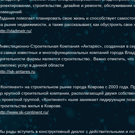
проектировании, строительстве, дизайне и ремонте, обслуживании
помещений.
Издание помогает планировать свою жизнь и способствует самост
на рынке недвижимости, а также рассказывает, как обустроить свое 
ttp://vladmetr.ru/
Инвестиционно-Строительная Компания «Антарес», созданная в сер
из самых известных и многофункциональных компаний города Вла
деятельности фирмы является строительство.. Важно отметить, что
комплекс услуг в данной области
ttp://isk-antares.ru
«Континент» на строительном рынке города Коврова с 2003 года. 
до крупной строительной компании, располагающей двумя собств
и проектной группой, «Континент» ныне занимает лидирующие поз
строительства жилья в Коврове.
http://www.sk-continent.ru/
Мы рады вступить в конструктивный диалог с действительными и 