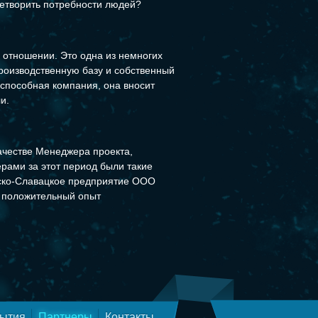
влетворить потребности людей?
 отношении. Это одна из немногих
производственную базу и собственный
оспособная компания, она вносит
и.
ачестве Менеджера проекта,
рами за этот период были такие
йско-Славацкое предприятие ООО
 положительный опыт
ытия
Партнеры
Контакты