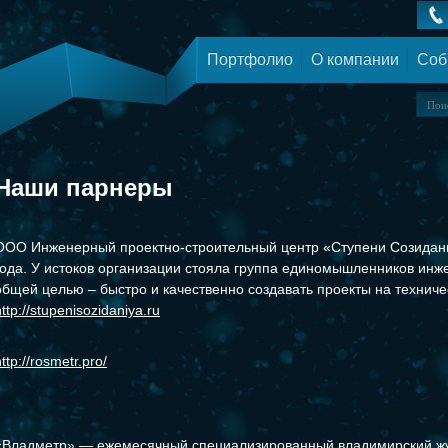
Портфолио
О компании
Соб
Наши парнеры
ООО Инженерный проектно-строительный центр «Ступени Созидани
года. У истоков организации стояла группа единомышленников инж
общей целью – быстро и качественно создавать проекты на технич
http://stupenisozidaniya.ru
ttp://rosmetr.pro/
«Владметр» — ежемесячный специализированный владимирский жу