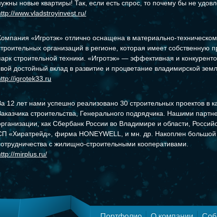
нужны новые квартиры! Так, если есть спрос, то почему бы не удо
http://www.vladstroyinvest.ru/
Компания «Игротэк» отлично оснащена в материально-техническом
строительных организаций в регионе, которая имеет собственную 
парк строительной техники. «Игротэк» — эффективная и конкурент
свой достойный вклад в развитие и процветание владимирской земл
ttp://igrotek33.ru
За 12 лет нами успешно реализовано 30 строительных проектов в к
Заказчика строительства, Генерального подрядчика. Нашими партне
организации, как Сбербанк России во Владимире и области, Росси
СП «Хиратрейд», фирма HONEYWELL, и мн. др. Накоплен большой
сотрудничества с жилищно-строительными кооперативами.
ttp://mirplus.ru/
Портфолио
О компании
Соб