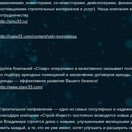
(заказчиками, инвесторами, со-инвесторами, девелоперами, финан
поставщиками строительных материалов и услуг). Наша компания в
сотрудничеству.
http://smu33.ru/
http://парк33.com/content/vidy-kompleksa
Группа Компаний «Ставр» оперативно и качественно оказывает по
по подбору арендных помещений и заключению договоров аренды.
аренды — эффективное развитие Вашего бизнеса!
http://www.stavr33.com/
Строительное направление — одно из самых популярных и надежны
Благодаря компании «Строй-Инвест» постоянно возводятся новые д
во Владимире строятся дома с новыми, улучшенными жилищными у
иметь каждый, а те, кто ее уже имеет, хотят улучшить и расширить