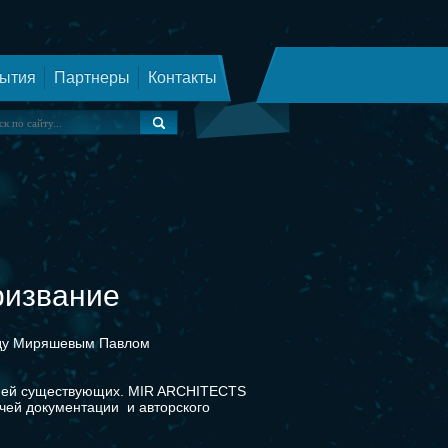
ытия
Партнеры
Контакты
ризвание
оду Миряшевым Павлом
кцией существующих. MIR ARCHITECTS
очей документации и авторского