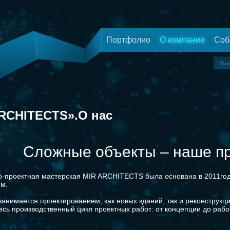
Портфолио
О компании
Соб
RCHITECTS».О нас
Сложные объекты – наше п
о-проектная мастерская MIR ARCHITECTS была основана в 2011г
м.
занимается проектированием, как новых зданий, так и реконстру
есь производственный цикл проектных работ: от концепции до раб