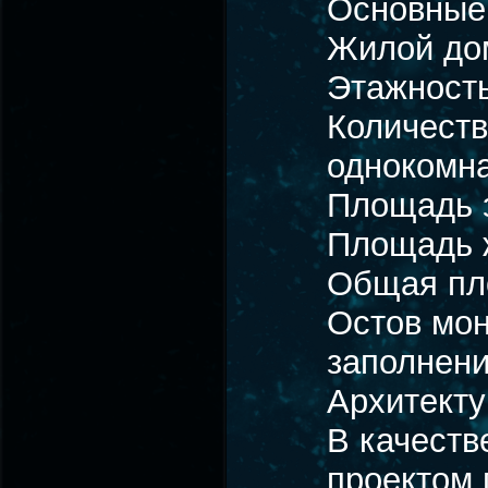
Основные 
Жилой дом
Этажность
Количеств
однокомн
Площадь з
Площадь ж
Общая пло
Остов мон
заполнен
Архитект
В качеств
проектом