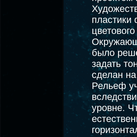
Художеств
пластики 
цветового
Окружающе
было реше
задать то
сделан на
Рельеф уч
вследстви
уровне. Ч
естествен
горизонта