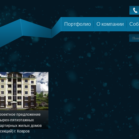
Портфолио
О компании
Соб
роектное предложение
тырех-пятиэтажных
вартирных жилых домов
(секций) г. Ковров