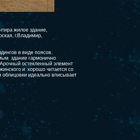
нтира жилое здание,
ская, г.Владимир,
дингов в виде поясов.
амым здание гармонично
. Арочный остекленный элемент
ржинского и хорошо читается со
я облицовки идеально вписывает