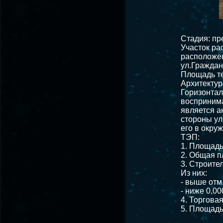
Стадия: пр
Участок ра
расположен
ул.Граждан
Площадь те
Архитектур
Горизонтал
воспринима
является а
стороны ул
его в окру
ТЭП:
1. Площадь
2. Общая п
3. Строите
Из них:
- выше отм.
- ниже 0,00
4. Торгова
5. Площадь