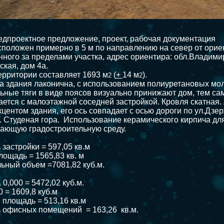
едпроектное предложение, проект, рабочая документация
сположен примерно в 5 м по направлению на север от орие
ного за пределами участка, адрес ориентира: обл.Владимир
ская, дом 4а.
рритории составляет 1693 м
(
+
14 м
).
2
2
а здания лаконична, с использованием полиуретановых мол
ьные тяги в виде поясов визуально принижают дом, тем с
ется с малоэтажной соседней застройкой. Кровля скатная
кцентом здания, его ось совпадает с осью дороги по ул.Дзе
. Студеная гора. Использование керамического кирпича дл
жающую градостроительную среду.
 застройки = 597,05 кв.м
лощадь = 1565,83 кв. м
льный объем =7081,82 куб.м.
 0,000 = 5472,02 куб.м.
0 = 1609,8 куб.м
я площадь = 513,16 кв.м
 офисных помещений = 163,26 кв.м.