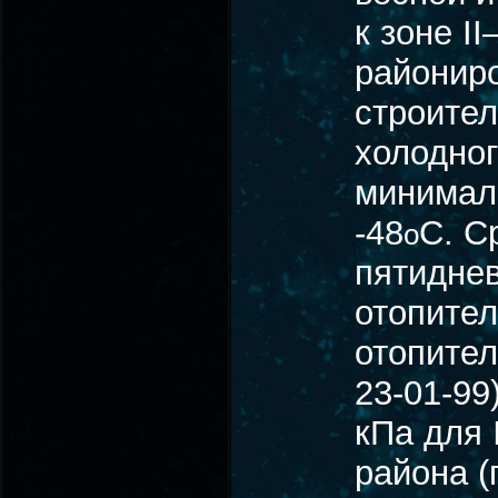
к зоне I
районир
строите
холодног
минимал
-48
С. С
о
пятиднев
отопител
отопител
23-01-99
кПа для 
района (