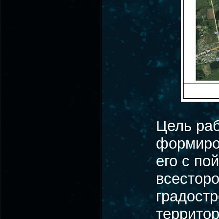
Цель ра
формиров
его с по
всесторо
градостр
территор