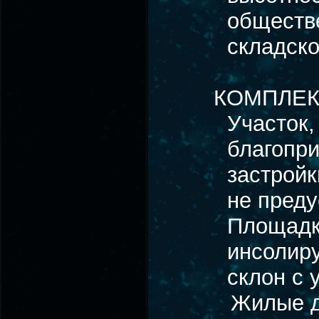
обществе
складско
КОМПЛЕК
Участок,
благопр
застройк
не преду
Площадк
инсолиру
склон с 
Жилые д