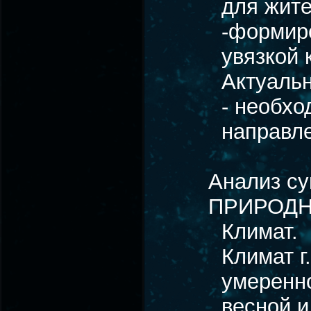
для жите
-формиро
увязкой 
Актуальн
- необхо
направле
Анализ с
ПРИРОДН
Климат.
Климат г
умеренно
весной и