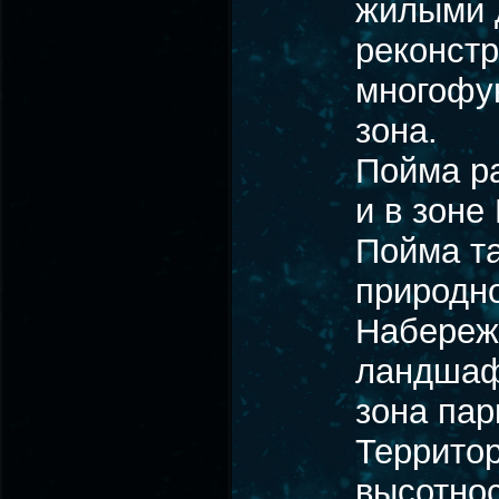
жилыми 
реконстр
многофу
зона.
Пойма ра
и в зоне
Пойма та
природн
Набережн
ландшафт
зона пар
Территор
высотнос