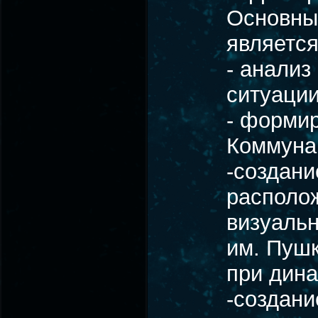
Основны
является
- анализ
ситуации
- формир
Коммуна
-создани
располож
визуальн
им. Пушк
при дина
-создан