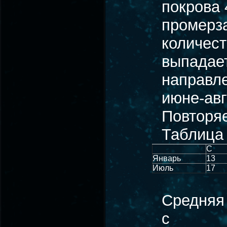
покрова 
промерза
количест
выпадае
направле
июне-авг
Повторяе
Таблица
С
Январь
13
Июль
17
Средняя 