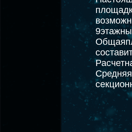
площадк
возможн
9этажны
Общаяп
составит
Расчетн
Средняя
секционн