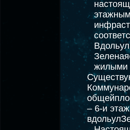
настоящ
этажным
инфраст
соответ
Вдольул
Зеленая
жилыми 
Существу
Коммунарс
общейпло
– 6-и эт
вдольулЗ
Настоящ