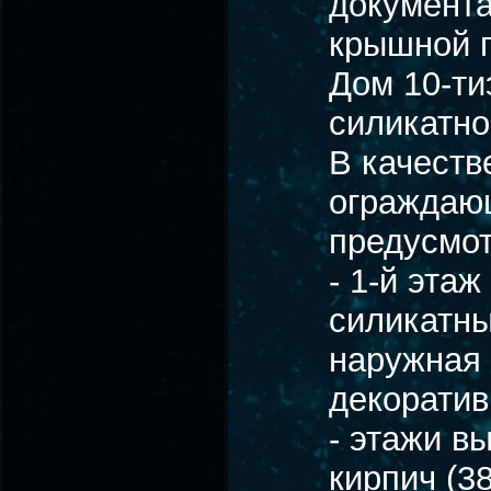
документа
крышной г
Дом 10-ти
силикатно
В качеств
ограждающ
предусмо
- 1-й эта
силикатны
наружная 
декоратив
- этажи в
кирпич (3