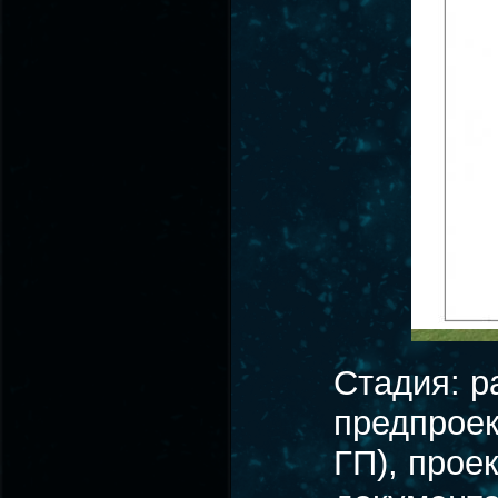
Стадия: р
предпрое
ГП), прое