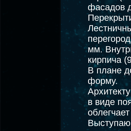
фасадов д
Перекрыти
Лестничны
перегород
мм. Внутр
кирпича (
В плане д
форму.
Архитекту
в виде по
облегчает
Выступающ