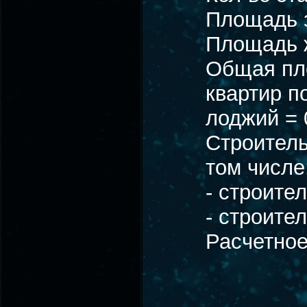
Площадь з
Площадь ж
Общая пло
квартир п
лоджий = 
Строитель
том числе
- строите
- строите
Расчетное