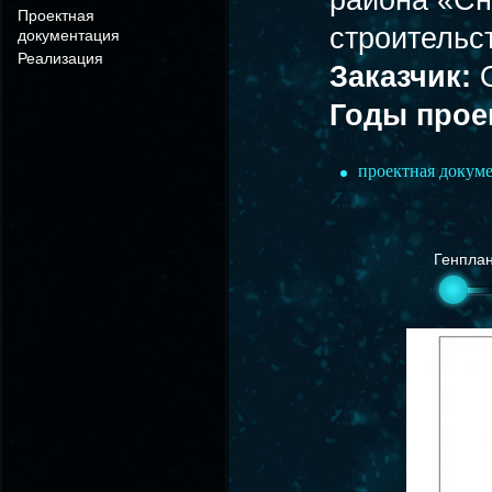
района «Сн
Проектная
строительст
документация
Реализация
Заказчик:
Годы прое
проектная докум
Генпла