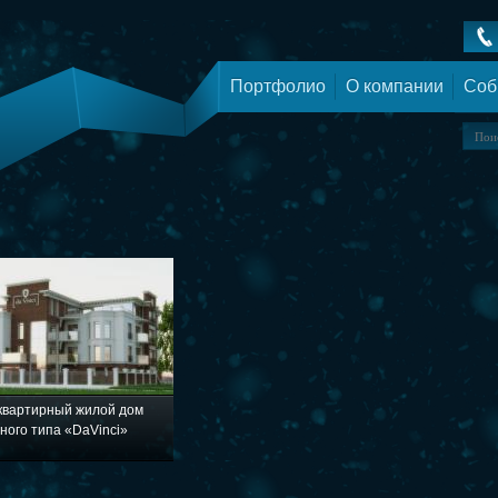
Портфолио
О компании
Соб
квартирный жилой дом
ного типа «DaVinci»