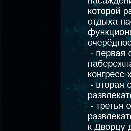
насаждени
которой р
отдыха на
функциона
очерёднос
- первая 
набережна
конгресс-
- вторая 
развлекат
- третья 
развлекат
к Дворцу 