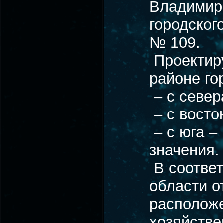
Владимир
городског
№ 109.
Проектиру
районе го
– с север
– c восто
– с юга –
значения.
В соответ
области о
расположе
хозяйстве