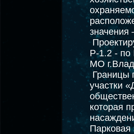
охраняемо
расположе
значения 
Проектиру
Р-1.2 - п
МО г.Влад
Границы 
участки «
обществен
которая п
насаждени
Парковая 