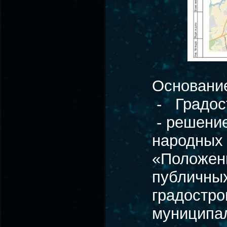
Основание
- Градос
- решение
народных 
«Положени
публичных
градостро
муниципал