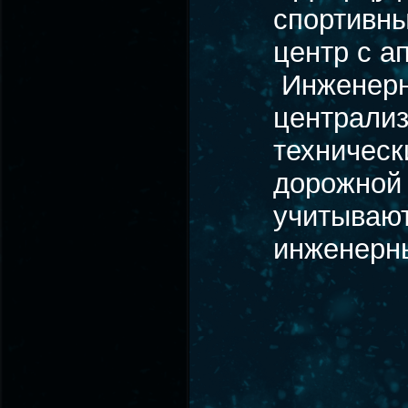
спортивны
центр с а
Инженерн
централиз
техническ
дорожной 
учитывают
инженерн