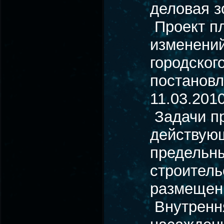
деловая зо
Проект пл
изменений
городског
постановл
11.03.201
Задачи пр
действующ
предельн
строитель
размещени
Внутрення