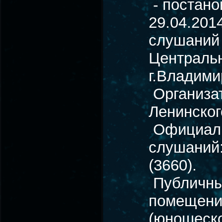
- постан
29.04.201
слушаний 
Центральн
г.Владими
Организа
Ленинског
Официаль
слушаний:
(3660).
Публичные
помещени
(юношеско