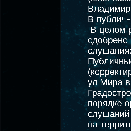
Владимира
В публичн
В целом р
одобрено
слушания
Публичные
(корректи
ул.Мира в
Градостр
порядке о
слушаний 
на террит