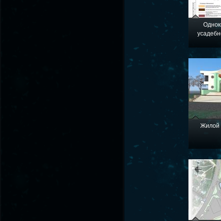
Однок
усадебно
Жилой 