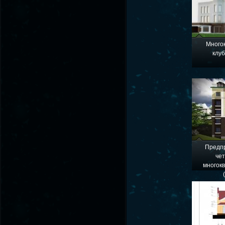
Много
клуб
Предп
че
многок