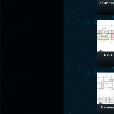
Группа ж
Мкр. П
Многокв