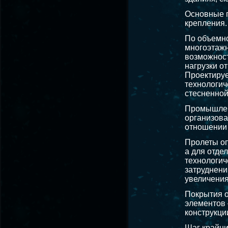
Основные п
крепления.
По объемн
многоэтажн
возможност
нагрузки о
Проектиру
технологич
стесненной
Промышленн
организова
отношении 
Пролеты оп
а для отде
технологич
затруднени
увеличения
Покрытия 
элементов 
конструкци
Шаг крайни