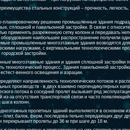
реимущества стальных конструкций – прочность, легкость, п
о-планировочному решению промышленные здания подразд
ые, сплошной и павильонной застройки. В связи с относит
ью применять разреженную сетку колонн и передавать неп
т оборудования наибольшее распространение получили одн
емые промышленные многоэтажные здания возводятся для
ескими нагрузками, с вертикальными технологическими про
 городской застройки.
ые многоэтажные здания и здания сплошной застройки п
ть технологический процесс. Здания павильонной застрой
естест-венного освещения и аэрации.
ределяют направленность технологических потоков и распо
льных производств - в двух взаимно перпендикулярных нап
еского потока в соседний пролет вызывает ряд эксплуатац
й из-за отсутствия транспортной связи и часто появляюще
 шага колонн.
одноэтажных пролетных зданий выполняются в основном и
– плит, балок, ферм, последова-тельно передающих друг др
и перекрывают пролеты до 36 м при шаге до 18 м.
х и средних колонн и опирающихся на них стропильных кон