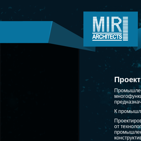
Проек
Промышленн
многофункц
предназнач
К промышле
Проектиров
от техноло
промышленн
конструкти