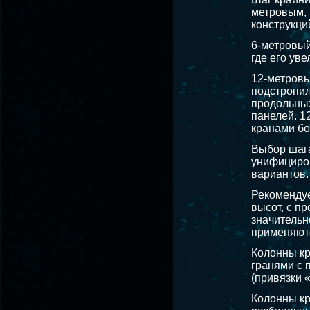
метровым, 
конструкци
6-метровый
где его ув
12-метровы
подстропил
продольных
панелей. 1
кранами бо
Выбор шага
унифициров
вариантов.
Рекомендуе
высот, с п
значительн
применяютс
Колонны к
гранями с 
(привязки «
Колонны кр