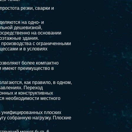
ростота резки, сварки и
еляются на одно- и
ельной дешевизной,
осредственно на основании
оэтажные здания.
 производства с ограниченными
цессами и в условиях
озволяют более компактно
ки имеют преимущество в
лагаются, как правило, в одном,
равлениях. Переход
ионных и конструктивных
йся необходимости местного
з унифицированных плоских
угу собранную нагрузку. Плоские
струкций может быть 6-