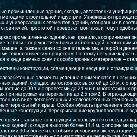
ые промышленные здания, склады, автостоянки унифициро
 методами строительной индустрии. Унификация проводит
х и универсальных элементов зданий, отобранных в соотв
готовителей, простотой перевозки, монтажа и тому подобн
ркас промышленных зданий, как правило, воспринимает зн
е в связи с перекрытием больших площадей, необходимых 
 машин, а также в связи со значительными, а порой и дина
ми технологическим процессом. Поэтому несущие каркас
я в виде рамных схем из особопрочных материалов – стал
ктивны конструкции, совмещающие несущие и ограждающие 
елезобетонные элементы успешно применяются в несущих 
ых зданий, складах, автостоянках высотой до 18 м, с опо
мностью до 30 т и с пролетами до 24 м и в многоэтажных 
ах при нагрузках на перекрытие до 2,5 тс/м2. В ограждающ
венно в виде легкобетонных и железобетонных стеновых п
ых перекрытий и крыш. Особая область применения сборн
венные конструкции, перекрывающие крупнопролетные зда
е время стальные конструкции используются в несущих ка
ых зданий, складов высотой более 14,4 м, с опорными кр
ролетами 30 и более и с особыми условиями эксплуатации
ладах и автостоянках – при нагрузках на перекрытие более 2