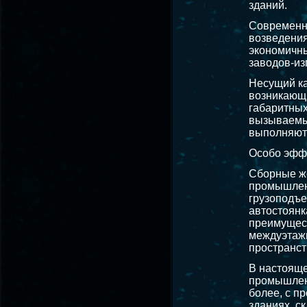
зданий.
Современн
возведения
экономичны
заводов-из
Несущий ка
возникающи
габаритных
вызываемы
выполняютс
Особо эффе
Сборные ж
промышленн
грузоподъе
автостоянк
преимущест
междуэтажн
пространст
В настояще
промышленн
более, с п
зданиях, ск