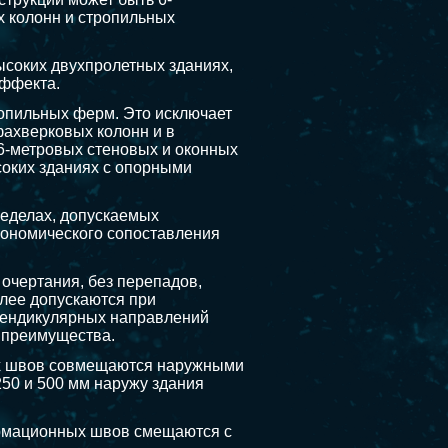
 колонн и стропильных
соких двухпролетных зданиях,
эффекта.
ропильных ферм. Это исключает
фахверковых колонн и в
6-метровых стеновых и оконных
соких зданиях с опорными
ределах, допускаемых
ономического сопоставления
очертания, без перепадов,
олее допускаются при
пендикулярных направлений
е преимущества.
ых швов совмещаются наружными
50 и 500 мм наружу здания
ормационных швов смещаются с